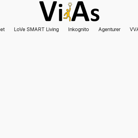
et
LoVe SMART Living
Inkognito
Agenturer
VV