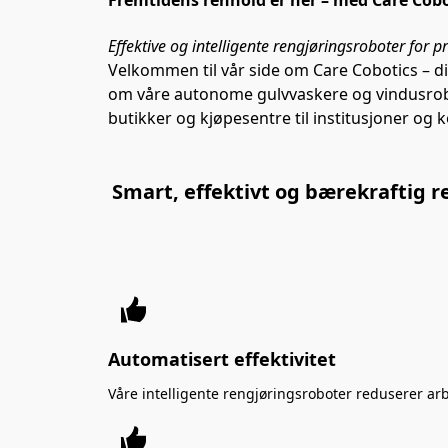
Fremtidens renhold er her – med Care Cobo
Effektive og intelligente rengjøringsroboter for p
Velkommen til vår side om Care Cobotics – d
om våre autonome gulvvaskere og vindusrobote
butikker og kjøpesentre til institusjoner og
Smart, effektivt og bærekraftig 
Automatisert effektivitet
Våre intelligente rengjøringsroboter reduserer arb