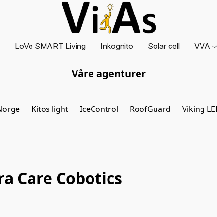
y
LoVe SMART Living
Inkognito
Solar cell
VVA
Våre agenturer
Norge
Kitos light
IceControl
RoofGuard
Viking LE
ra Care Cobotics