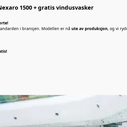
00 + gratis vindusvasker
orte!
tandarden i bransjen. Modellen er nå 
ute av produksjon
, og vi ry
tis!