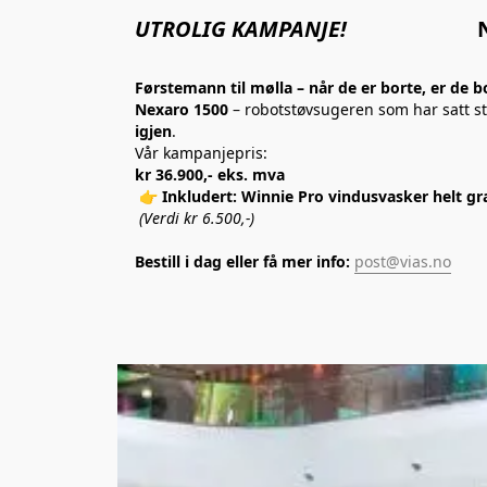
UTROLIG KAMPANJE!
Nexaro 15
Førstemann til mølla – når de er borte, er de b
Nexaro 1500
 – robotstøvsugeren som har satt s
igjen
.
Vår kampanjepris:
kr 36.900,- eks. mva
 👉 
Inkludert: Winnie Pro vindusvasker helt gra
(Verdi kr 6.500,-)
Bestill i dag eller få mer info:
post@vias.no