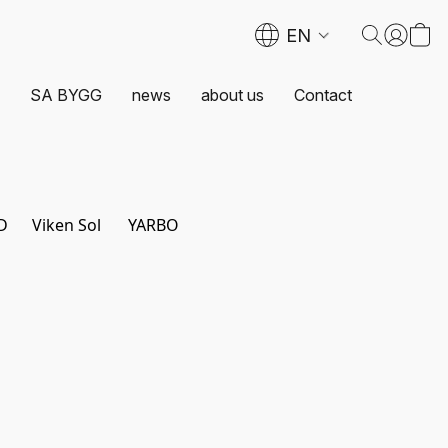
EN
SA BYGG
news
about us
Contact
D
Viken Sol
YARBO