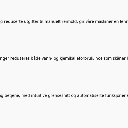
g reduserte utgifter til manuelt renhold, gir våre maskiner en løn
inger reduseres både vann- og kjemikalieforbruk, noe som skåner b
g betjene, med intuitive grensesnitt og automatiserte funksjoner