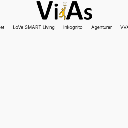
et
LoVe SMART Living
Inkognito
Agenturer
VV