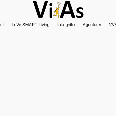
et
LoVe SMART Living
Inkognito
Agenturer
VV