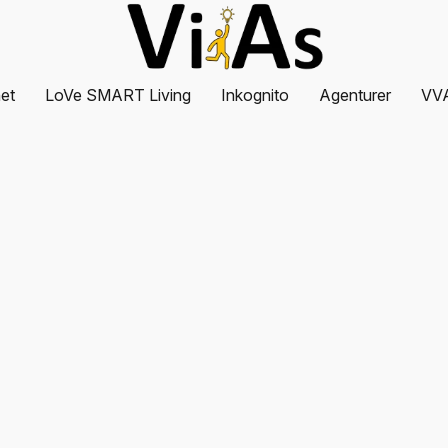
et
LoVe SMART Living
Inkognito
Agenturer
VV